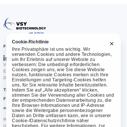
Cookie-Richtlinie
Folgen Sie uns!
Ihre Privatsphäre ist uns wichtig. Wir
verwenden Cookies und andere Technologien,
um Ihr Erlebnis auf unserer Website zu
verbessern: Die unbedingt erforderlichen
VSY Biotechnology GmbH
Cookies zeigen uns, wie Sie diese Website
Esslinger Straße 7
nutzen, funktionale Cookies merken sich Ihre
D-70771 Leinfelden-Echterdingen
Einstellungen und Targeting-Cookies helfen
uns, für Sie relevante Inhalte bereitzustellen.
T: +49 711 3406970
Indem Sie auf „Alle akzeptieren“ klicken,
stimmen Sie der Verwendung aller Cookies und
F: +49 711 34069799
der entsprechenden Datenverarbeitung zu, die
Ihre Browser-Informationen und IP-Adresse
contact@vsybiotechnology.com
sowie die Weitergabe personenbezogener
Daten an Dritte umfassen kann, wie in unserer
Registergericht: Amtsgericht Stuttgart HRB 736506
Cookie-/Datenschutzrichtlinie näher
beschrieben. Für weitere Informationen, zur
Umsatzsteuer-Identifikationsnummer: DE 326 124 546