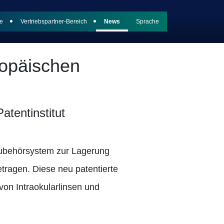
e
Vertriebspartner-Bereich
News
Sprache
ropäischen
tentinstitut
 Zubehörsystem zur Lagerung
etragen. Diese neu patentierte
von Intraokularlinsen und